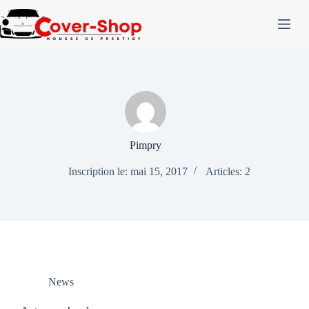
Passer
au
contenu
Pimpry
Inscription le: mai 15, 2017
Articles: 2
News