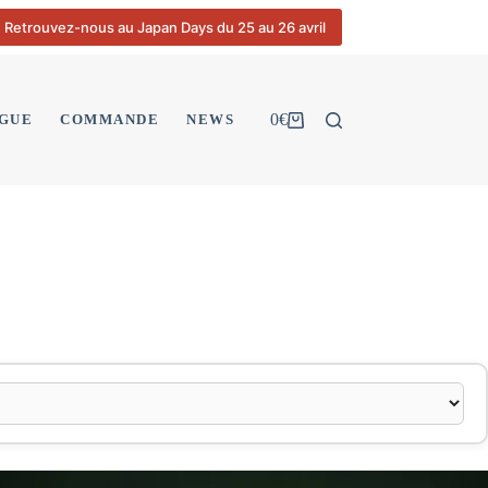
Retrouvez-nous au Japan Days du 25 au 26 avril
0
€
GUE
COMMANDE
NEWS
Panier
d’achat